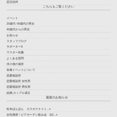
恋活信州
こちらもご覧ください
イベント
20歳代~30歳代の男女
40歳代からの男女
お知らせ
スタッフブログ
サポーターS
マスター佐藤
よくある質問
侍小僧の場所
各種イベントについて
恋愛相談所
恋愛相談所 女性用
恋愛相談所 男性用
結婚,カップル成立
最新のお知らせ
松本ぼんぼん カラオケナイト...»
女性満席！ビアガーデン飲み会 6/2...»