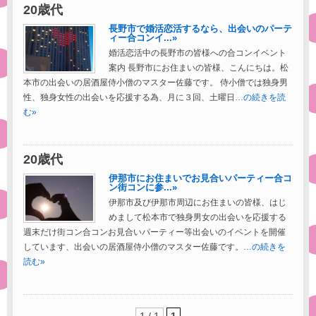
20歳代
長野市で婚活恋活するなら、出会いのパーテ
ィー合コンイ...»
婚活恋活中の長野市の皆様への合コンイベント
案内 長野市にお住まいの皆様、こんにちは。松
本市の出会いの居酒屋侍小僧のマスター佐藤です。 侍小僧では独身男
性、独身女性の出会いを応援する為、月に３回、土曜日
…の続きを読
む»
20歳代
伊那市にお住まいでお見合いパーティー合コ
ン街コンに参...»
伊那市及び伊那市周辺にお住まいの皆様、はじ
めまして松本市で独身男女の出会いを応援する
週末だけ街コン合コンお見合いパーティー等出会いのイベントを開催
しています、出会いの居酒屋侍小僧のマスター佐藤です。
…の続きを
読む»
1 / 1
1