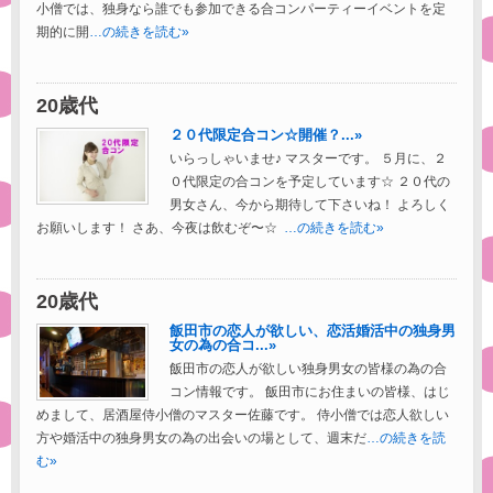
小僧では、独身なら誰でも参加できる合コンパーティーイベントを定
期的に開
…の続きを読む»
20歳代
２０代限定合コン☆開催？...»
いらっしゃいませ♪ マスターです。 ５月に、２
０代限定の合コンを予定しています☆ ２０代の
男女さん、今から期待して下さいね！ よろしく
お願いします！ さあ、今夜は飲むぞ〜☆
…の続きを読む»
20歳代
飯田市の恋人が欲しい、恋活婚活中の独身男
女の為の合コ...»
飯田市の恋人が欲しい独身男女の皆様の為の合
コン情報です。 飯田市にお住まいの皆様、はじ
めまして、居酒屋侍小僧のマスター佐藤です。 侍小僧では恋人欲しい
方や婚活中の独身男女の為の出会いの場として、週末だ
…の続きを読
む»