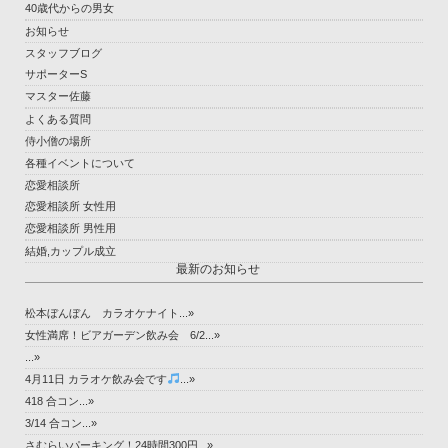
40歳代からの男女
お知らせ
スタッフブログ
サポーターS
マスター佐藤
よくある質問
侍小僧の場所
各種イベントについて
恋愛相談所
恋愛相談所 女性用
恋愛相談所 男性用
結婚,カップル成立
最新のお知らせ
松本ぼんぼん カラオケナイト...»
女性満席！ビアガーデン飲み会 6/2...»
...»
4月11日 カラオケ飲み会です
...»
418 合コン...»
3/14 合コン...»
さむらいパーキング！24時間300円...»