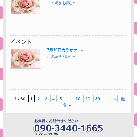
…の続きを読む»
イベント
7月19日カラオケ...»
…の続きを読む»
1 / 60
1
2
3
4
5
...
10
20
30
...
»
最
後 »