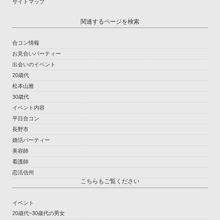
サイトマップ
関連するページを検索
合コン情報
お見合いパーティー
出会いのイベント
20歳代
松本山雅
30歳代
イベント内容
平日合コン
長野市
婚活パーティー
美容師
看護師
恋活信州
こちらもご覧ください
イベント
20歳代~30歳代の男女