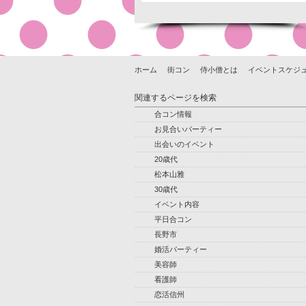
ホーム
街コン
侍小僧とは
イベントスケジ
関連するページを検索
合コン情報
お見合いパーティー
出会いのイベント
20歳代
松本山雅
30歳代
イベント内容
平日合コン
長野市
婚活パーティー
美容師
看護師
恋活信州