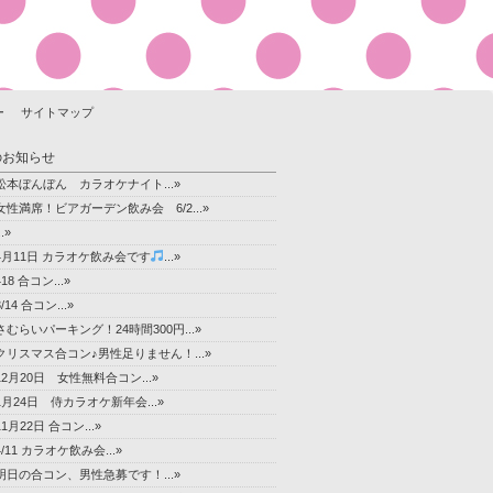
ー
サイトマップ
のお知らせ
松本ぼんぼん カラオケナイト...»
女性満席！ビアガーデン飲み会 6/2...»
..»
4月11日 カラオケ飲み会です
...»
418 合コン...»
3/14 合コン...»
さむらいパーキング！24時間300円...»
クリスマス合コン♪男性足りません！...»
12月20日 女性無料合コン...»
1月24日 侍カラオケ新年会...»
11月22日 合コン...»
4/11 カラオケ飲み会...»
明日の合コン、男性急募です！...»