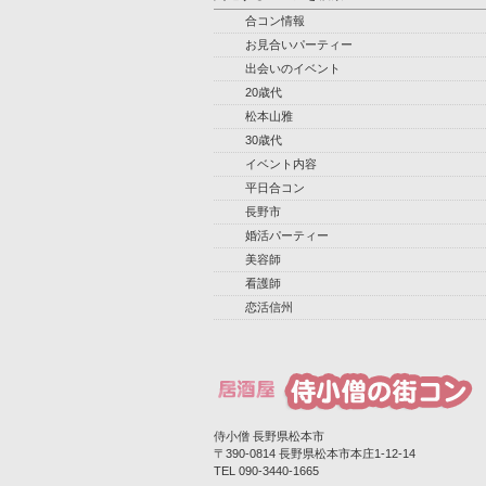
合コン情報
お見合いパーティー
出会いのイベント
20歳代
松本山雅
30歳代
イベント内容
平日合コン
長野市
婚活パーティー
美容師
看護師
恋活信州
侍小僧 長野県松本市
〒390-0814 長野県松本市本庄1-12-14‎
TEL 090-3440-1665