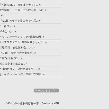
松本ぼんぼん カラオケナイト...»
女性満席！ビアガーデン飲み会 6/2...»
..»
4月11日 カラオケ飲み会です
...»
418 合コン...»
3/14 合コン...»
さむらいパーキング！24時間300円...»
クリスマス合コン♪男性足りません！...»
12月20日 女性無料合コン...»
1月24日 侍カラオケ新年会...»
11月22日 合コン...»
4/11 カラオケ飲み会...»
明日の合コン、男性急募です！...»
あいそめパーキング！300円で24時...»
ページのトップへ↑
©2014 侍小僧 長野県松本市｜Design by ATF