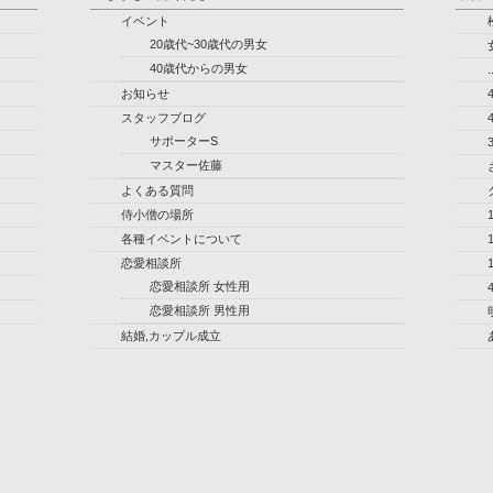
イベント
20歳代~30歳代の男女
40歳代からの男女
.
お知らせ
スタッフブログ
サポーターS
マスター佐藤
よくある質問
侍小僧の場所
各種イベントについて
恋愛相談所
恋愛相談所 女性用
恋愛相談所 男性用
結婚,カップル成立