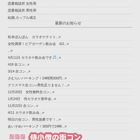
恋愛相談所 女性用
恋愛相談所 男性用
結婚,カップル成立
最新のお知らせ
松本ぼんぼん カラオケナイト...»
女性満席！ビアガーデン飲み会 6/2...»
...»
4月11日 カラオケ飲み会です
...»
418 合コン...»
3/14 合コン...»
さむらいパーキング！24時間300円...»
クリスマス合コン♪男性足りません！...»
12月20日 女性無料合コン...»
1月24日 侍カラオケ新年会...»
11月22日 合コン...»
4/11 カラオケ飲み会...»
明日の合コン、男性急募です！...»
あいそめパーキング！300円で24時...»