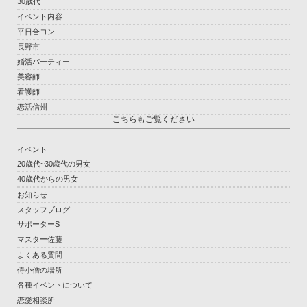
30歳代
イベント内容
平日合コン
長野市
婚活パーティー
美容師
看護師
恋活信州
こちらもご覧ください
イベント
20歳代~30歳代の男女
40歳代からの男女
お知らせ
スタッフブログ
サポーターS
マスター佐藤
よくある質問
侍小僧の場所
各種イベントについて
恋愛相談所