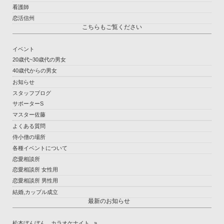
看護師
恋活信州
こちらもご覧ください
イベント
20歳代~30歳代の男女
40歳代からの男女
お知らせ
スタッフブログ
サポーターS
マスター佐藤
よくある質問
侍小僧の場所
各種イベントについて
恋愛相談所
恋愛相談所 女性用
恋愛相談所 男性用
結婚,カップル成立
最新のお知らせ
松本ぼんぼん カラオケナイト...»