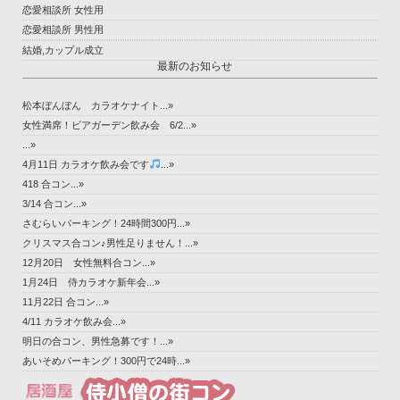
恋愛相談所 女性用
恋愛相談所 男性用
結婚,カップル成立
最新のお知らせ
松本ぼんぼん カラオケナイト...»
女性満席！ビアガーデン飲み会 6/2...»
...»
4月11日 カラオケ飲み会です
...»
418 合コン...»
3/14 合コン...»
さむらいパーキング！24時間300円...»
クリスマス合コン♪男性足りません！...»
12月20日 女性無料合コン...»
1月24日 侍カラオケ新年会...»
11月22日 合コン...»
4/11 カラオケ飲み会...»
明日の合コン、男性急募です！...»
あいそめパーキング！300円で24時...»