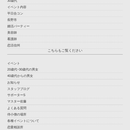
30歳代
イベント内容
平日合コン
長野市
婚活パーティー
美容師
看護師
恋活信州
こちらもご覧ください
イベント
20歳代~30歳代の男女
40歳代からの男女
お知らせ
スタッフブログ
サポーターS
マスター佐藤
よくある質問
侍小僧の場所
各種イベントについて
恋愛相談所