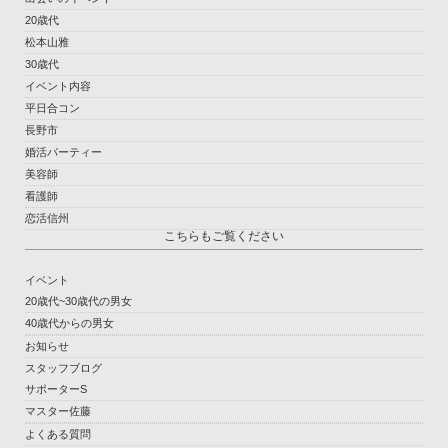
20歳代
松本山雅
30歳代
イベント内容
平日合コン
長野市
婚活パーティー
美容師
看護師
恋活信州
こちらもご覧ください
イベント
20歳代~30歳代の男女
40歳代からの男女
お知らせ
スタッフブログ
サポーターS
マスター佐藤
よくある質問