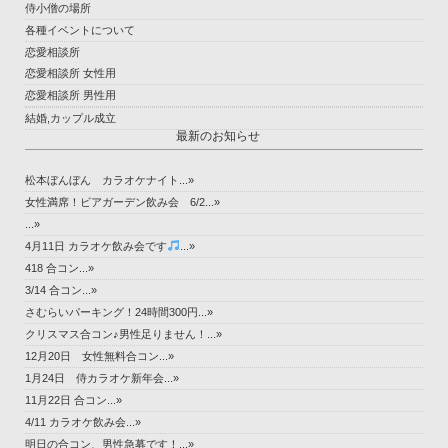
侍小僧の場所
各種イベントについて
恋愛相談所
恋愛相談所 女性用
恋愛相談所 男性用
結婚,カップル成立
最新のお知らせ
松本ぼんぼん カラオケナイト...»
女性満席！ビアガーデン飲み会 6/2...»
...»
4月11日 カラオケ飲み会です
...»
418 合コン...»
3/14 合コン...»
さむらいパーキング！24時間300円...»
クリスマス合コン♪男性足りません！...»
12月20日 女性無料合コン...»
1月24日 侍カラオケ新年会...»
11月22日 合コン...»
4/11 カラオケ飲み会...»
明日の合コン、男性急募です！...»