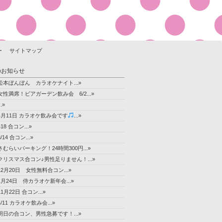
ー
サイトマップ
のお知らせ
松本ぼんぼん カラオケナイト...»
女性満席！ビアガーデン飲み会 6/2...»
..»
4月11日 カラオケ飲み会です
...»
418 合コン...»
3/14 合コン...»
さむらいパーキング！24時間300円...»
クリスマス合コン♪男性足りません！...»
12月20日 女性無料合コン...»
1月24日 侍カラオケ新年会...»
11月22日 合コン...»
4/11 カラオケ飲み会...»
明日の合コン、男性急募です！...»