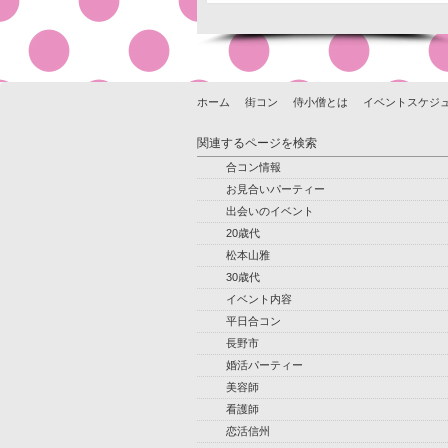
ホーム
街コン
侍小僧とは
イベントスケジ
関連するページを検索
合コン情報
お見合いパーティー
出会いのイベント
20歳代
松本山雅
30歳代
イベント内容
平日合コン
長野市
婚活パーティー
美容師
看護師
恋活信州