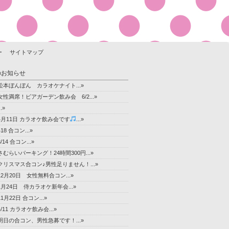
ー
サイトマップ
のお知らせ
松本ぼんぼん カラオケナイト...»
女性満席！ビアガーデン飲み会 6/2...»
..»
4月11日 カラオケ飲み会です
...»
418 合コン...»
3/14 合コン...»
さむらいパーキング！24時間300円...»
クリスマス合コン♪男性足りません！...»
12月20日 女性無料合コン...»
1月24日 侍カラオケ新年会...»
11月22日 合コン...»
4/11 カラオケ飲み会...»
明日の合コン、男性急募です！...»