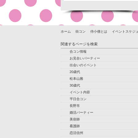
ホーム
街コン
侍小僧とは
イベントスケジ
関連するページを検索
合コン情報
お見合いパーティー
出会いのイベント
20歳代
松本山雅
30歳代
イベント内容
平日合コン
長野市
婚活パーティー
美容師
看護師
恋活信州