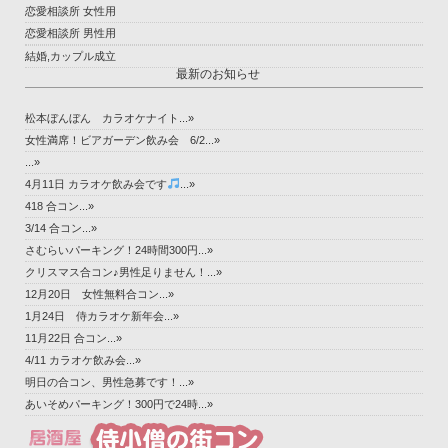
恋愛相談所 女性用
恋愛相談所 男性用
結婚,カップル成立
最新のお知らせ
松本ぼんぼん カラオケナイト...»
女性満席！ビアガーデン飲み会 6/2...»
...»
4月11日 カラオケ飲み会です
...»
418 合コン...»
3/14 合コン...»
さむらいパーキング！24時間300円...»
クリスマス合コン♪男性足りません！...»
12月20日 女性無料合コン...»
1月24日 侍カラオケ新年会...»
11月22日 合コン...»
4/11 カラオケ飲み会...»
明日の合コン、男性急募です！...»
あいそめパーキング！300円で24時...»