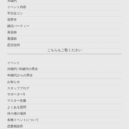
30歳代
イベント内容
平日合コン
長野市
婚活パーティー
美容師
看護師
恋活信州
こちらもご覧ください
イベント
20歳代~30歳代の男女
40歳代からの男女
お知らせ
スタッフブログ
サポーターS
マスター佐藤
よくある質問
侍小僧の場所
各種イベントについて
恋愛相談所