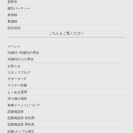
長野市
婚活パーティー
美容師
看護師
恋活信州
こちらもご覧ください
イベント
20歳代~30歳代の男女
40歳代からの男女
お知らせ
スタッフブログ
サポーターS
マスター佐藤
よくある質問
侍小僧の場所
各種イベントについて
恋愛相談所
恋愛相談所 女性用
恋愛相談所 男性用
結婚,カップル成立