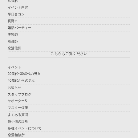
30歳代
イベント内容
平日合コン
長野市
婚活パーティー
美容師
看護師
恋活信州
こちらもご覧ください
イベント
20歳代~30歳代の男女
40歳代からの男女
お知らせ
スタッフブログ
サポーターS
マスター佐藤
よくある質問
侍小僧の場所
各種イベントについて
恋愛相談所