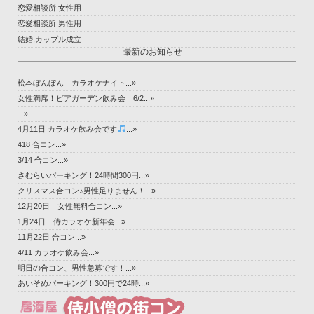
恋愛相談所 女性用
恋愛相談所 男性用
結婚,カップル成立
最新のお知らせ
松本ぼんぼん カラオケナイト...»
女性満席！ビアガーデン飲み会 6/2...»
...»
4月11日 カラオケ飲み会です
...»
418 合コン...»
3/14 合コン...»
さむらいパーキング！24時間300円...»
クリスマス合コン♪男性足りません！...»
12月20日 女性無料合コン...»
1月24日 侍カラオケ新年会...»
11月22日 合コン...»
4/11 カラオケ飲み会...»
明日の合コン、男性急募です！...»
あいそめパーキング！300円で24時...»