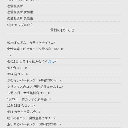
恋愛相談所
恋愛相談所 女性用
恋愛相談所 男性用
結婚,カップル成立
最新のお知らせ
松本ぼんぼん カラオケナイト...»
女性満席！ビアガーデン飲み会 6/2...»
...»
4月11日 カラオケ飲み会です
...»
418 合コン...»
3/14 合コン...»
さむらいパーキング！24時間300円...»
クリスマス合コン♪男性足りません！...»
12月20日 女性無料合コン...»
1月24日 侍カラオケ新年会...»
11月22日 合コン...»
4/11 カラオケ飲み会...»
明日の合コン、男性急募です！...»
あいそめパーキング！300円で24時...»