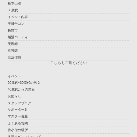
松本山雅
30歳代
イベント内容
平日合コン
長野市
婚活パーティー
美容師
看護師
恋活信州
こちらもご覧ください
イベント
20歳代~30歳代の男女
40歳代からの男女
お知らせ
スタッフブログ
サポーターS
マスター佐藤
よくある質問
侍小僧の場所
各種イベントについて