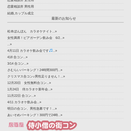
恋愛相談所 女性用
恋愛相談所 男性用
結婚,カップル成立
最新のお知らせ
松本ぼんぼん カラオケナイト...»
女性満席！ビアガーデン飲み会 6/2...»
...»
4月11日 カラオケ飲み会です
...»
418 合コン...»
3/14 合コン...»
さむらいパーキング！24時間300円...»
クリスマス合コン♪男性足りません！...»
12月20日 女性無料合コン...»
1月24日 侍カラオケ新年会...»
11月22日 合コン...»
4/11 カラオケ飲み会...»
明日の合コン、男性急募です！...»
あいそめパーキング！300円で24時...»