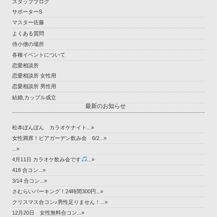
スタッフブログ
サポーターS
マスター佐藤
よくある質問
侍小僧の場所
各種イベントについて
恋愛相談所
恋愛相談所 女性用
恋愛相談所 男性用
結婚,カップル成立
最新のお知らせ
松本ぼんぼん カラオケナイト...»
女性満席！ビアガーデン飲み会 6/2...»
...»
4月11日 カラオケ飲み会です
...»
418 合コン...»
3/14 合コン...»
さむらいパーキング！24時間300円...»
クリスマス合コン♪男性足りません！...»
12月20日 女性無料合コン...»