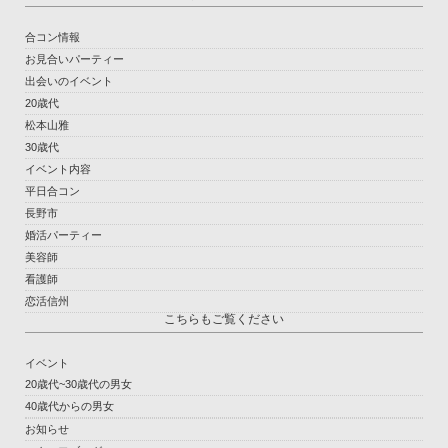
合コン情報
お見合いパーティー
出会いのイベント
20歳代
松本山雅
30歳代
イベント内容
平日合コン
長野市
婚活パーティー
美容師
看護師
恋活信州
こちらもご覧ください
イベント
20歳代~30歳代の男女
40歳代からの男女
お知らせ