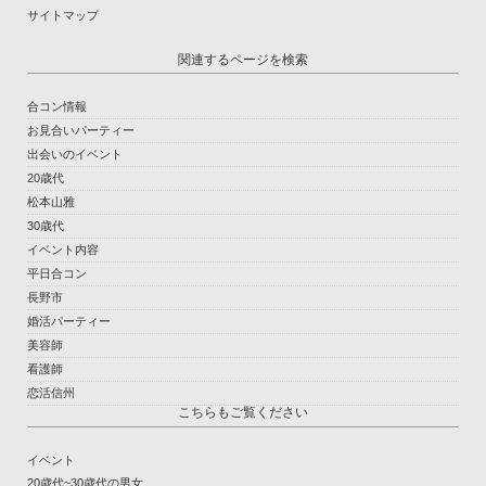
サイトマップ
関連するページを検索
合コン情報
お見合いパーティー
出会いのイベント
20歳代
松本山雅
30歳代
イベント内容
平日合コン
長野市
婚活パーティー
美容師
看護師
恋活信州
こちらもご覧ください
イベント
20歳代~30歳代の男女