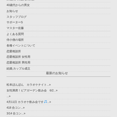
40歳代からの男女
お知らせ
スタッフブログ
サポーターS
マスター佐藤
よくある質問
侍小僧の場所
各種イベントについて
恋愛相談所
恋愛相談所 女性用
恋愛相談所 男性用
結婚,カップル成立
最新のお知らせ
松本ぼんぼん カラオケナイト...»
女性満席！ビアガーデン飲み会 6/2...»
...»
4月11日 カラオケ飲み会です
...»
418 合コン...»
3/14 合コン...»