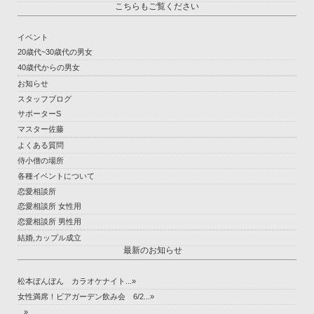
こちらもご覧ください
イベント
20歳代~30歳代の男女
40歳代からの男女
お知らせ
スタッフブログ
サポーターS
マスター佐藤
よくある質問
侍小僧の場所
各種イベントについて
恋愛相談所
恋愛相談所 女性用
恋愛相談所 男性用
結婚,カップル成立
最新のお知らせ
松本ぼんぼん カラオケナイト...»
女性満席！ビアガーデン飲み会 6/2...»
...»