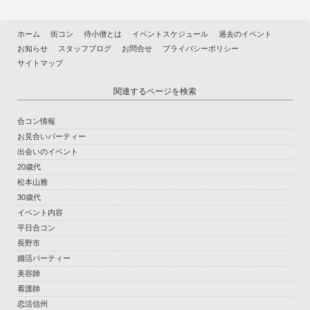
ホーム
街コン
侍小僧とは
イベントスケジュール
過去のイベント
お知らせ
スタッフブログ
お問合せ
プライバシーポリシー
サイトマップ
関連するページを検索
合コン情報
お見合いパーティー
出会いのイベント
20歳代
松本山雅
30歳代
イベント内容
平日合コン
長野市
婚活パーティー
美容師
看護師
恋活信州