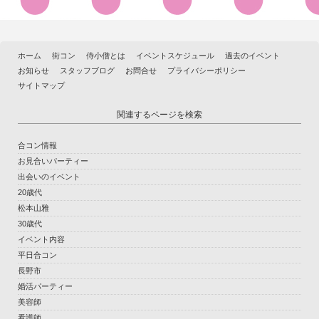
ホーム
街コン
侍小僧とは
イベントスケジュール
過去のイベント
お知らせ
スタッフブログ
お問合せ
プライバシーポリシー
サイトマップ
関連するページを検索
合コン情報
お見合いパーティー
出会いのイベント
20歳代
松本山雅
30歳代
イベント内容
平日合コン
長野市
婚活パーティー
美容師
看護師