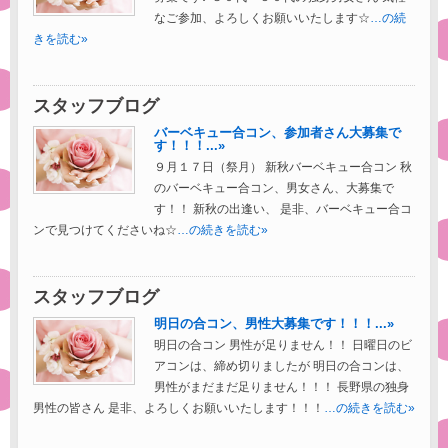
なご参加、よろしくお願いいたします☆
…の続
きを読む»
スタッフブログ
バーベキュー合コン、参加者さん大募集で
す！！！...»
９月１７日（祭月） 新秋バーベキュー合コン 秋
のバーベキュー合コン、男女さん、大募集で
す！！ 新秋の出逢い、 是非、バーベキュー合コ
ンで見つけてくださいね☆
…の続きを読む»
スタッフブログ
明日の合コン、男性大募集です！！！...»
明日の合コン 男性が足りません！！ 日曜日のビ
アコンは、締め切りましたが 明日の合コンは、
男性がまだまだ足りません！！！ 長野県の独身
男性の皆さん 是非、よろしくお願いいたします！！！
…の続きを読む»