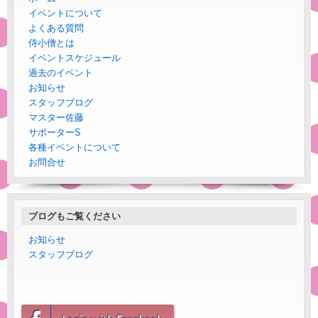
イベントについて
よくある質問
侍小僧とは
イベントスケジュール
過去のイベント
お知らせ
スタッフブログ
マスター佐藤
サポーターS
各種イベントについて
お問合せ
ブログもご覧ください
お知らせ
スタッフブログ