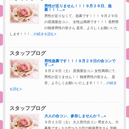
男性が足りません！！！９月２９日、急
募！！！...»
男性が足りなくて、急募です！！！ ９月２９日
の居酒屋合コン、 女性は満席です！！！ 長野県
の独身男性の皆さん 是非、よろしくお願いいた
します！！！
…の続きを読む»
スタッフブログ
男性急募です！！！９月２９日の合コンで
す...»
９月２９日（土） 居酒屋合コン 女性満席にて、
男性が足りません！！ 独身男性の皆さん、 是
非、よろしくお願いいたします！！！
…の続き
を読む»
スタッフブログ
大人の合コン、参加しませんか？...»
９月２２日（土） 大人世代合コン 男女さん、大
募集です♪ ３０代〜５０代の独身男女さん 気軽