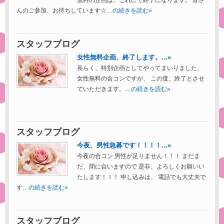
んのご参加、お待ちしています☆
…の続きを読む»
スタッフブログ
女性無料企画、終了します。...»
長らく、特別企画としてやってまいりました、
女性無料の合コンですが、 この度、終了とさせ
ていただきます。
…の続きを読む»
スタッフブログ
今夜、男性急募です！！！！...»
今夜の合コン 男性が足りません！！！ まだま
だ、間に合いますので 是非、よろしくお願いい
たします！！！ 申し込みは、 電話でも大丈夫で
す
…の続きを読む»
スタッフブログ