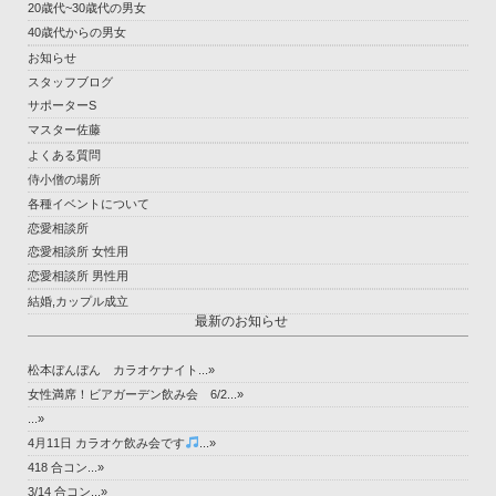
20歳代~30歳代の男女
40歳代からの男女
お知らせ
スタッフブログ
サポーターS
マスター佐藤
よくある質問
侍小僧の場所
各種イベントについて
恋愛相談所
恋愛相談所 女性用
恋愛相談所 男性用
結婚,カップル成立
最新のお知らせ
松本ぼんぼん カラオケナイト...»
女性満席！ビアガーデン飲み会 6/2...»
...»
4月11日 カラオケ飲み会です
...»
418 合コン...»
3/14 合コン...»