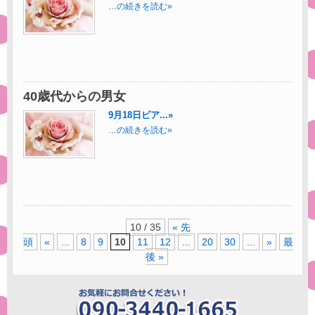
…の続きを読む»
40歳代からの男女
9月18日ビア...»
…の続きを読む»
10 / 35
« 先
頭
«
...
8
9
10
11
12
...
20
30
...
»
最
後 »