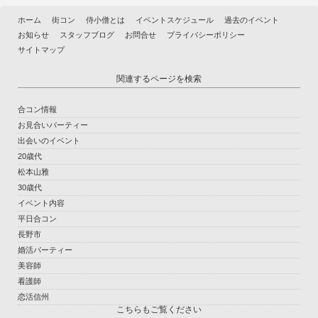
ホーム
街コン
侍小僧とは
イベントスケジュール
過去のイベント
お知らせ
スタッフブログ
お問合せ
プライバシーポリシー
サイトマップ
関連するページを検索
合コン情報
お見合いパーティー
出会いのイベント
20歳代
松本山雅
30歳代
イベント内容
平日合コン
長野市
婚活パーティー
美容師
看護師
恋活信州
こちらもご覧ください