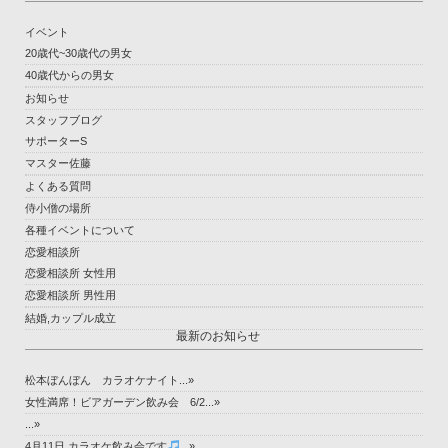
イベント
20歳代~30歳代の男女
40歳代からの男女
お知らせ
スタッフブログ
サポーターS
マスター佐藤
よくある質問
侍小僧の場所
各種イベントについて
恋愛相談所
恋愛相談所 女性用
恋愛相談所 男性用
結婚,カップル成立
最新のお知らせ
松本ぼんぼん カラオケナイト...»
女性満席！ビアガーデン飲み会 6/2...»
...»
4月11日 カラオケ飲み会です
...»