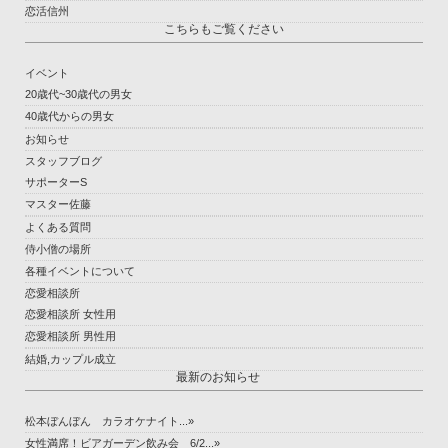
恋活信州
こちらもご覧ください
イベント
20歳代~30歳代の男女
40歳代からの男女
お知らせ
スタッフブログ
サポーターS
マスター佐藤
よくある質問
侍小僧の場所
各種イベントについて
恋愛相談所
恋愛相談所 女性用
恋愛相談所 男性用
結婚,カップル成立
最新のお知らせ
松本ぼんぼん カラオケナイト...»
女性満席！ビアガーデン飲み会 6/2...»