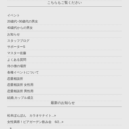
こちらもご覧ください
イベント
20歳代~30歳代の男女
40歳代からの男女
お知らせ
スタッフブログ
サポーターS
マスター佐藤
よくある質問
侍小僧の場所
各種イベントについて
恋愛相談所
恋愛相談所 女性用
恋愛相談所 男性用
結婚,カップル成立
最新のお知らせ
松本ぼんぼん カラオケナイト...»
女性満席！ビアガーデン飲み会 6/2...»
...»