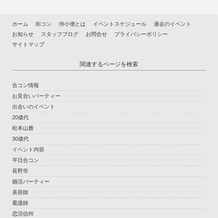
ホーム
街コン
侍小僧とは
イベントスケジュール
過去のイベント
お知らせ
スタッフブログ
お問合せ
プライバシーポリシー
サイトマップ
関連するページを検索
合コン情報
お見合いパーティー
出会いのイベント
20歳代
松本山雅
30歳代
イベント内容
平日合コン
長野市
婚活パーティー
美容師
看護師
恋活信州