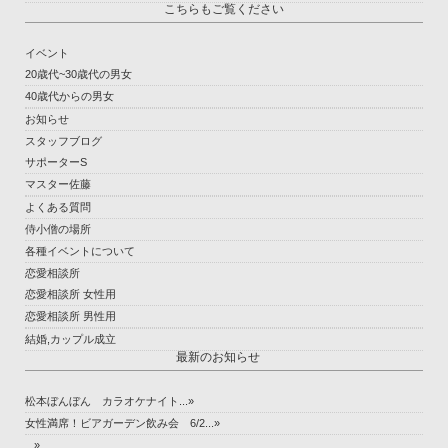
こちらもご覧ください
イベント
20歳代~30歳代の男女
40歳代からの男女
お知らせ
スタッフブログ
サポーターS
マスター佐藤
よくある質問
侍小僧の場所
各種イベントについて
恋愛相談所
恋愛相談所 女性用
恋愛相談所 男性用
結婚,カップル成立
最新のお知らせ
松本ぼんぼん カラオケナイト...»
女性満席！ビアガーデン飲み会 6/2...»
...»