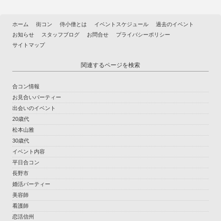
ホーム
街コン
侍小僧とは
イベントスケジュール
過去のイベント
お知らせ
スタッフブログ
お問合せ
プライバシーポリシー
サイトマップ
関連するページを検索
合コン情報
お見合いパーティー
出会いのイベント
20歳代
松本山雅
30歳代
イベント内容
平日合コン
長野市
婚活パーティー
美容師
看護師
恋活信州