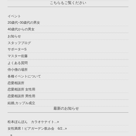
こちらもご覧ください
イベント
20歳代~30歳代の男女
40歳代からの男女
お知らせ
スタッフブログ
サポーターS
マスター佐藤
よくある質問
侍小僧の場所
各種イベントについて
恋愛相談所
恋愛相談所 女性用
恋愛相談所 男性用
結婚,カップル成立
最新のお知らせ
松本ぼんぼん カラオケナイト...»
女性満席！ビアガーデン飲み会 6/2...»
...»