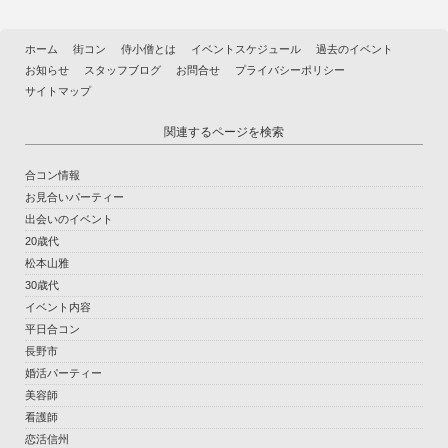
ホーム
街コン
侍小僧とは
イベントスケジュール
過去のイベント
お知らせ
スタッフブログ
お問合せ
プライバシーポリシー
サイトマップ
関連するページを検索
合コン情報
お見合いパーティー
出会いのイベント
20歳代
松本山雅
30歳代
イベント内容
平日合コン
長野市
婚活パーティー
美容師
看護師
恋活信州