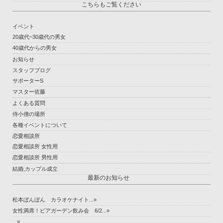
こちらもご覧ください
イベント
20歳代~30歳代の男女
40歳代からの男女
お知らせ
スタッフブログ
サポーターS
マスター佐藤
よくある質問
侍小僧の場所
各種イベントについて
恋愛相談所
恋愛相談所 女性用
恋愛相談所 男性用
結婚,カップル成立
最新のお知らせ
松本ぼんぼん カラオケナイト...»
女性満席！ビアガーデン飲み会 6/2...»
...»