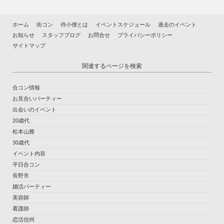
ホーム
街コン
侍小僧とは
イベントスケジュール
過去のイベント
お知らせ
スタッフブログ
お問合せ
プライバシーポリシー
サイトマップ
関連するページを検索
合コン情報
お見合いパーティー
出会いのイベント
20歳代
松本山雅
30歳代
イベント内容
平日合コン
長野市
婚活パーティー
美容師
看護師
恋活信州