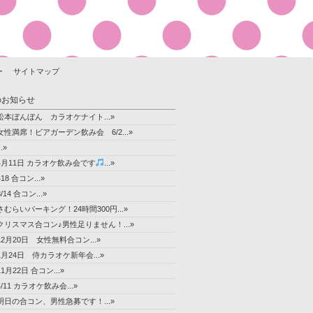
ー
サイトマップ
のお知らせ
松本ぼんぼん カラオケナイト...»
女性満席！ビアガーデン飲み会 6/2...»
..»
4月11日 カラオケ飲み会です
...»
418 合コン...»
3/14 合コン...»
さむらいパーキング！24時間300円...»
クリスマス合コン♪男性足りません！...»
12月20日 女性無料合コン...»
1月24日 侍カラオケ新年会...»
11月22日 合コン...»
4/11 カラオケ飲み会...»
明日の合コン、男性急募です！...»