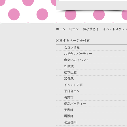
ホーム
街コン
侍小僧とは
イベントスケジ
関連するページを検索
合コン情報
お見合いパーティー
出会いのイベント
20歳代
松本山雅
30歳代
イベント内容
平日合コン
長野市
婚活パーティー
美容師
看護師
恋活信州