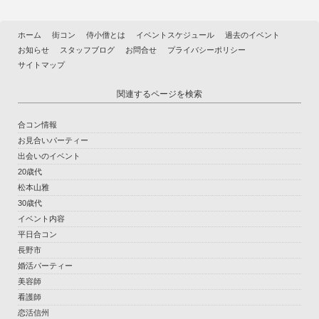
ホーム
街コン
侍小僧とは
イベントスケジュール
過去のイベント
お知らせ
スタッフブログ
お問合せ
プライバシーポリシー
サイトマップ
関連するページを検索
合コン情報
お見合いパーティー
出会いのイベント
20歳代
松本山雅
30歳代
イベント内容
平日合コン
長野市
婚活パーティー
美容師
看護師
恋活信州