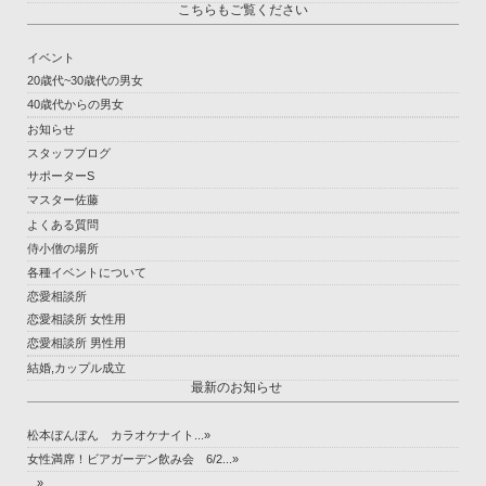
こちらもご覧ください
イベント
20歳代~30歳代の男女
40歳代からの男女
お知らせ
スタッフブログ
サポーターS
マスター佐藤
よくある質問
侍小僧の場所
各種イベントについて
恋愛相談所
恋愛相談所 女性用
恋愛相談所 男性用
結婚,カップル成立
最新のお知らせ
松本ぼんぼん カラオケナイト...»
女性満席！ビアガーデン飲み会 6/2...»
...»