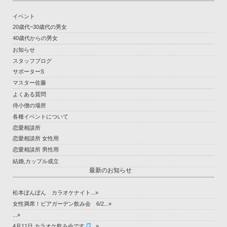
イベント
20歳代~30歳代の男女
40歳代からの男女
お知らせ
スタッフブログ
サポーターS
マスター佐藤
よくある質問
侍小僧の場所
各種イベントについて
恋愛相談所
恋愛相談所 女性用
恋愛相談所 男性用
結婚,カップル成立
最新のお知らせ
松本ぼんぼん カラオケナイト...»
女性満席！ビアガーデン飲み会 6/2...»
...»
4月11日 カラオケ飲み会です
...»