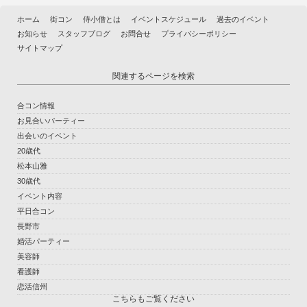
ホーム
街コン
侍小僧とは
イベントスケジュール
過去のイベント
お知らせ
スタッフブログ
お問合せ
プライバシーポリシー
サイトマップ
関連するページを検索
合コン情報
お見合いパーティー
出会いのイベント
20歳代
松本山雅
30歳代
イベント内容
平日合コン
長野市
婚活パーティー
美容師
看護師
恋活信州
こちらもご覧ください