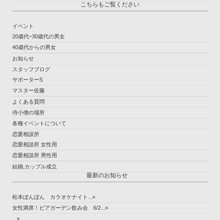
こちらもご覧ください
イベント
20歳代~30歳代の男女
40歳代からの男女
お知らせ
スタッフブログ
サポーターS
マスター佐藤
よくある質問
侍小僧の場所
各種イベントについて
恋愛相談所
恋愛相談所 女性用
恋愛相談所 男性用
結婚,カップル成立
最新のお知らせ
松本ぼんぼん カラオケナイト...»
女性満席！ビアガーデン飲み会 6/2...»
...»