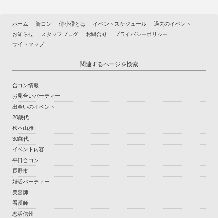
ホーム
街コン
侍小僧とは
イベントスケジュール
過去のイベント
お知らせ
スタッフブログ
お問合せ
プライバシーポリシー
サイトマップ
関連するページを検索
合コン情報
お見合いパーティー
出会いのイベント
20歳代
松本山雅
30歳代
イベント内容
平日合コン
長野市
婚活パーティー
美容師
看護師
恋活信州