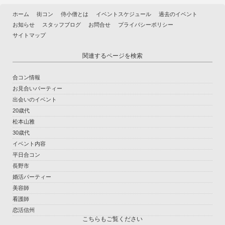
ホーム
街コン
侍小僧とは
イベントスケジュール
過去のイベント
お知らせ
スタッフブログ
お問合せ
プライバシーポリシー
サイトマップ
関連するページを検索
合コン情報
お見合いパーティー
出会いのイベント
20歳代
松本山雅
30歳代
イベント内容
平日合コン
長野市
婚活パーティー
美容師
看護師
恋活信州
こちらもご覧ください