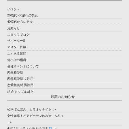
イベント
20歳代~30歳代の男女
40歳代からの男女
お知らせ
スタッフブログ
サポーターS
マスター佐藤
よくある質問
侍小僧の場所
各種イベントについて
恋愛相談所
恋愛相談所 女性用
恋愛相談所 男性用
結婚,カップル成立
最新のお知らせ
松本ぼんぼん カラオケナイト...»
女性満席！ビアガーデン飲み会 6/2...»
...»
4月11日 カラオケ飲み会です
...»