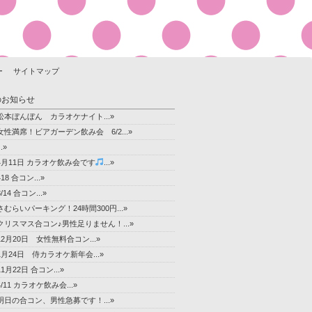
ー
サイトマップ
のお知らせ
松本ぼんぼん カラオケナイト...»
女性満席！ビアガーデン飲み会 6/2...»
..»
4月11日 カラオケ飲み会です
...»
418 合コン...»
3/14 合コン...»
さむらいパーキング！24時間300円...»
クリスマス合コン♪男性足りません！...»
12月20日 女性無料合コン...»
1月24日 侍カラオケ新年会...»
11月22日 合コン...»
4/11 カラオケ飲み会...»
明日の合コン、男性急募です！...»