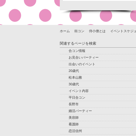
ホーム
街コン
侍小僧とは
イベントスケジ
関連するページを検索
合コン情報
お見合いパーティー
出会いのイベント
20歳代
松本山雅
30歳代
イベント内容
平日合コン
長野市
婚活パーティー
美容師
看護師
恋活信州