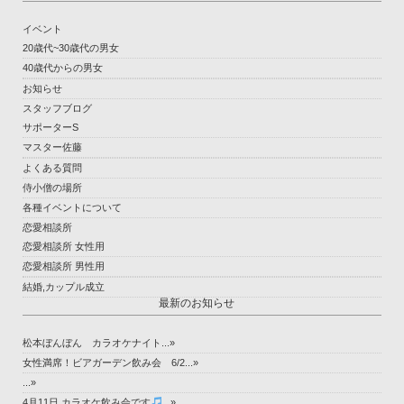
イベント
20歳代~30歳代の男女
40歳代からの男女
お知らせ
スタッフブログ
サポーターS
マスター佐藤
よくある質問
侍小僧の場所
各種イベントについて
恋愛相談所
恋愛相談所 女性用
恋愛相談所 男性用
結婚,カップル成立
最新のお知らせ
松本ぼんぼん カラオケナイト...»
女性満席！ビアガーデン飲み会 6/2...»
...»
4月11日 カラオケ飲み会です
...»