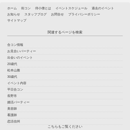
ホーム
街コン
侍小僧とは
イベントスケジュール
過去のイベント
お知らせ
スタッフブログ
お問合せ
プライバシーポリシー
サイトマップ
関連するページを検索
合コン情報
お見合いパーティー
出会いのイベント
20歳代
松本山雅
30歳代
イベント内容
平日合コン
長野市
婚活パーティー
美容師
看護師
恋活信州
こちらもご覧ください