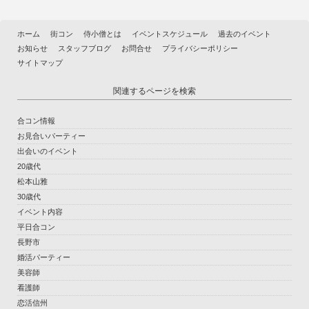
ホーム
街コン
侍小僧とは
イベントスケジュール
過去のイベント
お知らせ
スタッフブログ
お問合せ
プライバシーポリシー
サイトマップ
関連するページを検索
合コン情報
お見合いパーティー
出会いのイベント
20歳代
松本山雅
30歳代
イベント内容
平日合コン
長野市
婚活パーティー
美容師
看護師
恋活信州