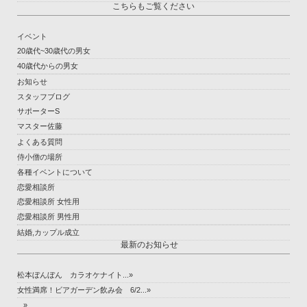
こちらもご覧ください
イベント
20歳代~30歳代の男女
40歳代からの男女
お知らせ
スタッフブログ
サポーターS
マスター佐藤
よくある質問
侍小僧の場所
各種イベントについて
恋愛相談所
恋愛相談所 女性用
恋愛相談所 男性用
結婚,カップル成立
最新のお知らせ
松本ぼんぼん カラオケナイト...»
女性満席！ビアガーデン飲み会 6/2...»
...»