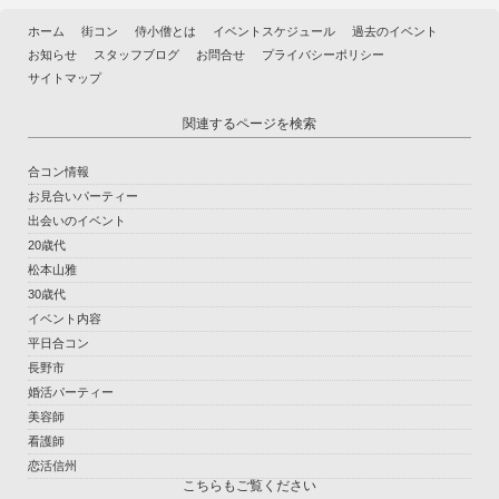
ホーム
街コン
侍小僧とは
イベントスケジュール
過去のイベント
お知らせ
スタッフブログ
お問合せ
プライバシーポリシー
サイトマップ
関連するページを検索
合コン情報
お見合いパーティー
出会いのイベント
20歳代
松本山雅
30歳代
イベント内容
平日合コン
長野市
婚活パーティー
美容師
看護師
恋活信州
こちらもご覧ください