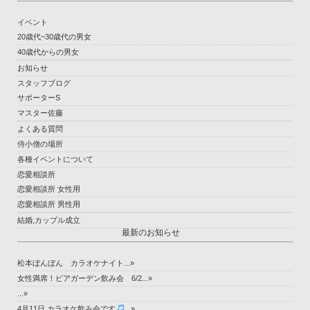
イベント
20歳代~30歳代の男女
40歳代からの男女
お知らせ
スタッフブログ
サポーターS
マスター佐藤
よくある質問
侍小僧の場所
各種イベントについて
恋愛相談所
恋愛相談所 女性用
恋愛相談所 男性用
結婚,カップル成立
最新のお知らせ
松本ぼんぼん カラオケナイト...»
女性満席！ビアガーデン飲み会 6/2...»
...»
4月11日 カラオケ飲み会です
...»