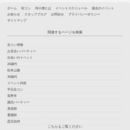
ホーム
街コン
侍小僧とは
イベントスケジュール
過去のイベント
お知らせ
スタッフブログ
お問合せ
プライバシーポリシー
サイトマップ
関連するページを検索
合コン情報
お見合いパーティー
出会いのイベント
20歳代
松本山雅
30歳代
イベント内容
平日合コン
長野市
婚活パーティー
美容師
看護師
恋活信州
こちらもご覧ください