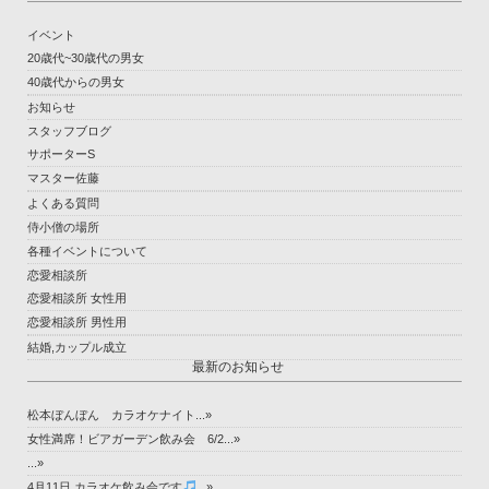
イベント
20歳代~30歳代の男女
40歳代からの男女
お知らせ
スタッフブログ
サポーターS
マスター佐藤
よくある質問
侍小僧の場所
各種イベントについて
恋愛相談所
恋愛相談所 女性用
恋愛相談所 男性用
結婚,カップル成立
最新のお知らせ
松本ぼんぼん カラオケナイト...»
女性満席！ビアガーデン飲み会 6/2...»
...»
4月11日 カラオケ飲み会です
...»