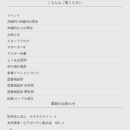
こちらもご覧ください
イベント
20歳代~30歳代の男女
40歳代からの男女
お知らせ
スタッフブログ
サポーターS
マスター佐藤
よくある質問
侍小僧の場所
各種イベントについて
恋愛相談所
恋愛相談所 女性用
恋愛相談所 男性用
結婚,カップル成立
最新のお知らせ
松本ぼんぼん カラオケナイト...»
女性満席！ビアガーデン飲み会 6/2...»
...»