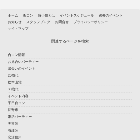
ホーム
街コン
侍小僧とは
イベントスケジュール
過去のイベント
お知らせ
スタッフブログ
お問合せ
プライバシーポリシー
サイトマップ
関連するページを検索
合コン情報
お見合いパーティー
出会いのイベント
20歳代
松本山雅
30歳代
イベント内容
平日合コン
長野市
婚活パーティー
美容師
看護師
恋活信州