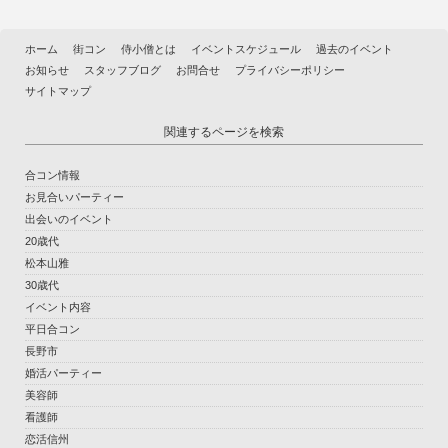
ホーム
街コン
侍小僧とは
イベントスケジュール
過去のイベント
お知らせ
スタッフブログ
お問合せ
プライバシーポリシー
サイトマップ
関連するページを検索
合コン情報
お見合いパーティー
出会いのイベント
20歳代
松本山雅
30歳代
イベント内容
平日合コン
長野市
婚活パーティー
美容師
看護師
恋活信州