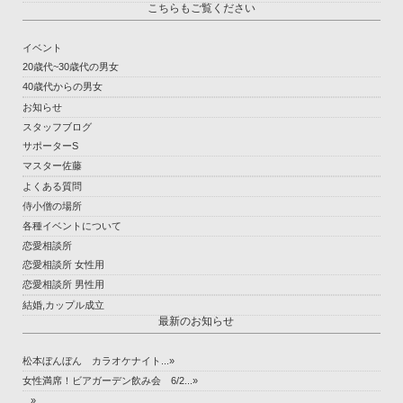
こちらもご覧ください
イベント
20歳代~30歳代の男女
40歳代からの男女
お知らせ
スタッフブログ
サポーターS
マスター佐藤
よくある質問
侍小僧の場所
各種イベントについて
恋愛相談所
恋愛相談所 女性用
恋愛相談所 男性用
結婚,カップル成立
最新のお知らせ
松本ぼんぼん カラオケナイト...»
女性満席！ビアガーデン飲み会 6/2...»
...»