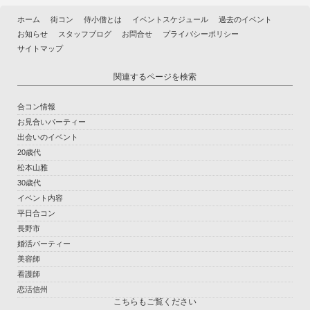
ホーム
街コン
侍小僧とは
イベントスケジュール
過去のイベント
お知らせ
スタッフブログ
お問合せ
プライバシーポリシー
サイトマップ
関連するページを検索
合コン情報
お見合いパーティー
出会いのイベント
20歳代
松本山雅
30歳代
イベント内容
平日合コン
長野市
婚活パーティー
美容師
看護師
恋活信州
こちらもご覧ください