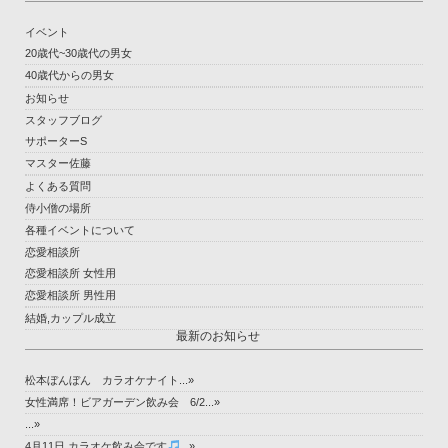
イベント
20歳代~30歳代の男女
40歳代からの男女
お知らせ
スタッフブログ
サポーターS
マスター佐藤
よくある質問
侍小僧の場所
各種イベントについて
恋愛相談所
恋愛相談所 女性用
恋愛相談所 男性用
結婚,カップル成立
最新のお知らせ
松本ぼんぼん カラオケナイト...»
女性満席！ビアガーデン飲み会 6/2...»
...»
4月11日 カラオケ飲み会です
...»