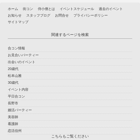
ホーム
街コン
侍小僧とは
イベントスケジュール
過去のイベント
お知らせ
スタッフブログ
お問合せ
プライバシーポリシー
サイトマップ
関連するページを検索
合コン情報
お見合いパーティー
出会いのイベント
20歳代
松本山雅
30歳代
イベント内容
平日合コン
長野市
婚活パーティー
美容師
看護師
恋活信州
こちらもご覧ください