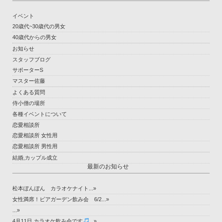
イベント
20歳代~30歳代の男女
40歳代からの男女
お知らせ
スタッフブログ
サポーターS
マスター佐藤
よくある質問
侍小僧の場所
各種イベントについて
恋愛相談所
恋愛相談所 女性用
恋愛相談所 男性用
結婚,カップル成立
最新のお知らせ
松本ぼんぼん カラオケナイト...»
女性満席！ビアガーデン飲み会 6/2...»
...»
4月11日 カラオケ飲み会です
...»