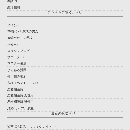
看護師
恋活信州
こちらもご覧ください
イベント
20歳代~30歳代の男女
40歳代からの男女
お知らせ
スタッフブログ
サポーターS
マスター佐藤
よくある質問
侍小僧の場所
各種イベントについて
恋愛相談所
恋愛相談所 女性用
恋愛相談所 男性用
結婚,カップル成立
最新のお知らせ
松本ぼんぼん カラオケナイト...»