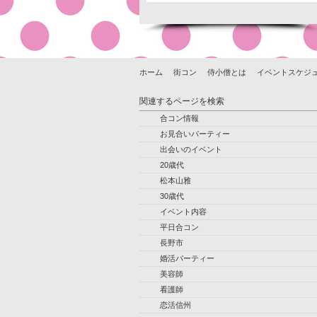
ホーム
街コン
侍小僧とは
イベントスケジ
関連するページを検索
合コン情報
お見合いパーティー
出会いのイベント
20歳代
松本山雅
30歳代
イベント内容
平日合コン
長野市
婚活パーティー
美容師
看護師
恋活信州