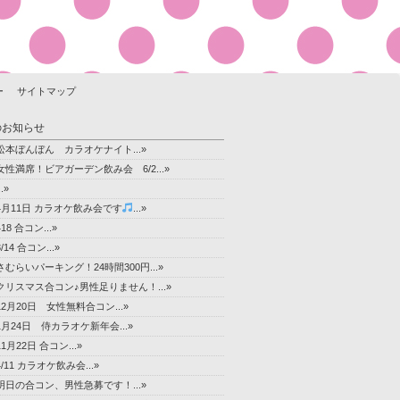
ー
サイトマップ
のお知らせ
松本ぼんぼん カラオケナイト...»
女性満席！ビアガーデン飲み会 6/2...»
..»
4月11日 カラオケ飲み会です
...»
418 合コン...»
3/14 合コン...»
さむらいパーキング！24時間300円...»
クリスマス合コン♪男性足りません！...»
12月20日 女性無料合コン...»
1月24日 侍カラオケ新年会...»
11月22日 合コン...»
4/11 カラオケ飲み会...»
明日の合コン、男性急募です！...»