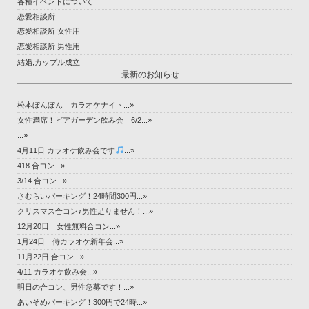
各種イベントについて
恋愛相談所
恋愛相談所 女性用
恋愛相談所 男性用
結婚,カップル成立
最新のお知らせ
松本ぼんぼん カラオケナイト...»
女性満席！ビアガーデン飲み会 6/2...»
...»
4月11日 カラオケ飲み会です
...»
418 合コン...»
3/14 合コン...»
さむらいパーキング！24時間300円...»
クリスマス合コン♪男性足りません！...»
12月20日 女性無料合コン...»
1月24日 侍カラオケ新年会...»
11月22日 合コン...»
4/11 カラオケ飲み会...»
明日の合コン、男性急募です！...»
あいそめパーキング！300円で24時...»