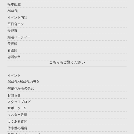
松本山雅
30歳代
イベント内容
平日合コン
長野市
婚活パーティー
美容師
看護師
恋活信州
こちらもご覧ください
イベント
20歳代~30歳代の男女
40歳代からの男女
お知らせ
スタッフブログ
サポーターS
マスター佐藤
よくある質問
侍小僧の場所