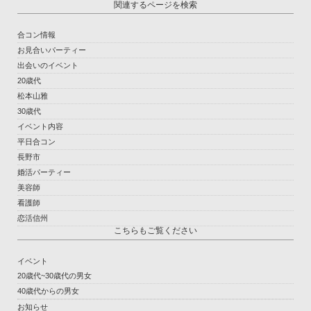
関連するページを検索
合コン情報
お見合いパーティー
出会いのイベント
20歳代
松本山雅
30歳代
イベント内容
平日合コン
長野市
婚活パーティー
美容師
看護師
恋活信州
こちらもご覧ください
イベント
20歳代~30歳代の男女
40歳代からの男女
お知らせ