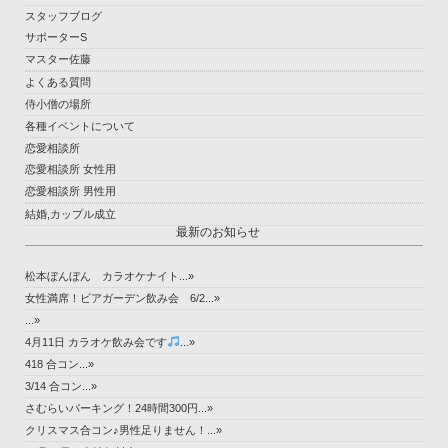
スタッフブログ
サポーターS
マスター佐藤
よくある質問
侍小僧の場所
各種イベントについて
恋愛相談所
恋愛相談所 女性用
恋愛相談所 男性用
結婚,カップル成立
最新のお知らせ
松本ぼんぼん カラオケナイト...»
女性満席！ビアガーデン飲み会 6/2...»
...»
4月11日 カラオケ飲み会です
...»
418 合コン...»
3/14 合コン...»
さむらいパーキング！24時間300円...»
クリスマス合コン♪男性足りません！...»