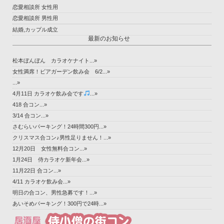
恋愛相談所 女性用
恋愛相談所 男性用
結婚,カップル成立
最新のお知らせ
松本ぼんぼん カラオケナイト...»
女性満席！ビアガーデン飲み会 6/2...»
...»
4月11日 カラオケ飲み会です
...»
418 合コン...»
3/14 合コン...»
さむらいパーキング！24時間300円...»
クリスマス合コン♪男性足りません！...»
12月20日 女性無料合コン...»
1月24日 侍カラオケ新年会...»
11月22日 合コン...»
4/11 カラオケ飲み会...»
明日の合コン、男性急募です！...»
あいそめパーキング！300円で24時...»