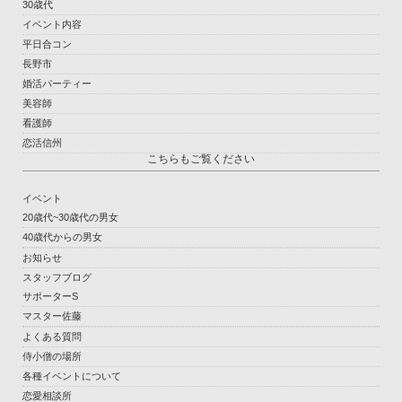
30歳代
イベント内容
平日合コン
長野市
婚活パーティー
美容師
看護師
恋活信州
こちらもご覧ください
イベント
20歳代~30歳代の男女
40歳代からの男女
お知らせ
スタッフブログ
サポーターS
マスター佐藤
よくある質問
侍小僧の場所
各種イベントについて
恋愛相談所