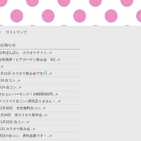
ー
サイトマップ
のお知らせ
松本ぼんぼん カラオケナイト...»
女性満席！ビアガーデン飲み会 6/2...»
..»
4月11日 カラオケ飲み会です
...»
418 合コン...»
3/14 合コン...»
さむらいパーキング！24時間300円...»
クリスマス合コン♪男性足りません！...»
12月20日 女性無料合コン...»
1月24日 侍カラオケ新年会...»
11月22日 合コン...»
4/11 カラオケ飲み会...»
明日の合コン、男性急募です！...»