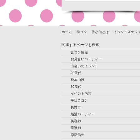
ホーム
街コン
侍小僧とは
イベントスケジ
関連するページを検索
合コン情報
お見合いパーティー
出会いのイベント
20歳代
松本山雅
30歳代
イベント内容
平日合コン
長野市
婚活パーティー
美容師
看護師
恋活信州