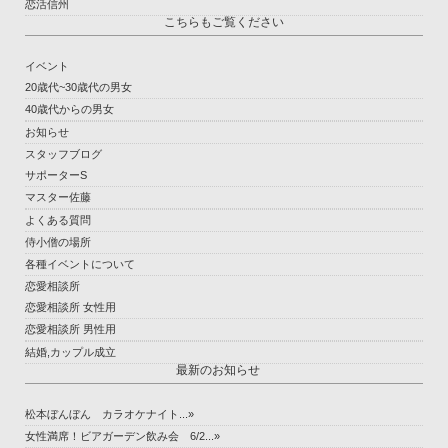
恋活信州
こちらもご覧ください
イベント
20歳代~30歳代の男女
40歳代からの男女
お知らせ
スタッフブログ
サポーターS
マスター佐藤
よくある質問
侍小僧の場所
各種イベントについて
恋愛相談所
恋愛相談所 女性用
恋愛相談所 男性用
結婚,カップル成立
最新のお知らせ
松本ぼんぼん カラオケナイト...»
女性満席！ビアガーデン飲み会 6/2...»