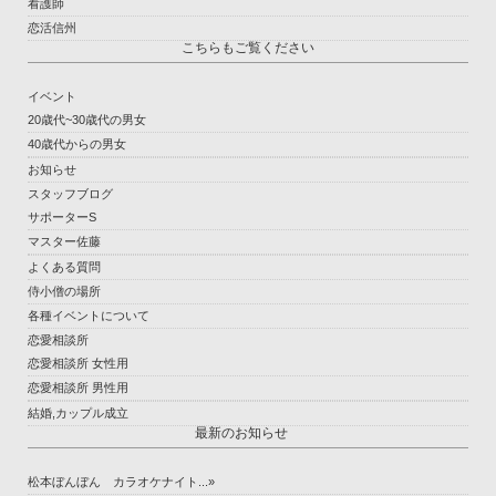
看護師
恋活信州
こちらもご覧ください
イベント
20歳代~30歳代の男女
40歳代からの男女
お知らせ
スタッフブログ
サポーターS
マスター佐藤
よくある質問
侍小僧の場所
各種イベントについて
恋愛相談所
恋愛相談所 女性用
恋愛相談所 男性用
結婚,カップル成立
最新のお知らせ
松本ぼんぼん カラオケナイト...»