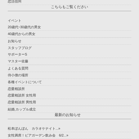
恋活信州
こちらもご覧ください
イベント
20歳代~30歳代の男女
40歳代からの男女
お知らせ
スタッフブログ
サポーターS
マスター佐藤
よくある質問
侍小僧の場所
各種イベントについて
恋愛相談所
恋愛相談所 女性用
恋愛相談所 男性用
結婚,カップル成立
最新のお知らせ
松本ぼんぼん カラオケナイト...»
女性満席！ビアガーデン飲み会 6/2...»